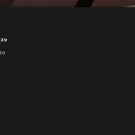
zzo
zzo